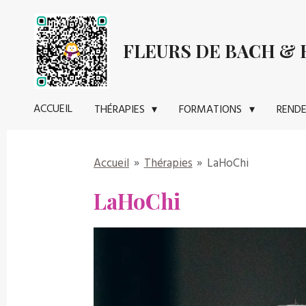
Passer
au
FLEURS DE BACH & R
contenu
principal
ACCUEIL
THÉRAPIES
FORMATIONS
REND
Accueil
»
Thérapies
»
LaHoChi
LaHoChi