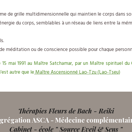
ème de grille multidimensionnelle qui maintien le corps dans son
nergie du corps, semblables à un réseau de liens entre la mémoi
s.
ts de méditation ou de conscience possible pour chaque perso
e 15 mai 1991 au Maître Satchamar, par un Maître spirituel du
est autre que le
Maître Ascensionné Lao-Tzu (Lao-Tseu)
Thérapies Fleurs de Bach - Reiki
grégation ASCA - Médecine complémentai
Cabinet - école " Source Eveil & Sens "