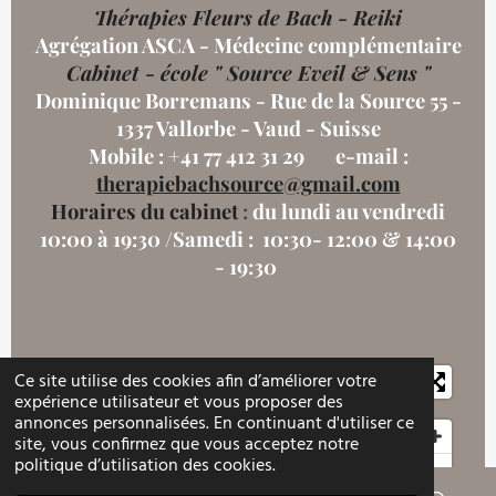
Thérapies Fleurs de Bach - Reiki
Agrégation ASCA - Médecine complémentaire
Cabinet - école " Source Eveil & Sens "
Dominique Borremans - Rue de la Source 55 -
1337 Vallorbe - Vaud - Suisse
Mobile : +41 77 412 31 29 e-mail :
therapiebachsource@gmail.com
Horaires du cabinet
:
du lundi au vendredi
10:00 à 19:30 /Samedi : 10:30- 12:00 & 14:00
- 19:30
Ce site utilise des cookies afin d’améliorer votre
expérience utilisateur et vous proposer des
annonces personnalisées. En continuant d'utiliser ce
site, vous confirmez que vous acceptez notre
politique d’utilisation des cookies.